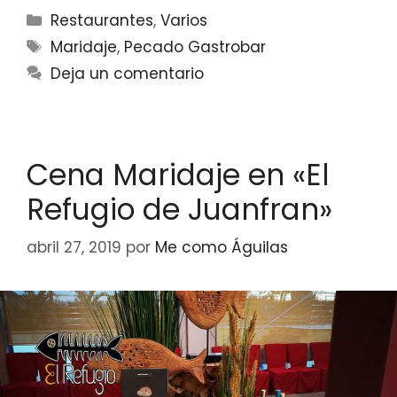
Categorías
Restaurantes
,
Varios
Etiquetas
Maridaje
,
Pecado Gastrobar
Deja un comentario
Cena Maridaje en «El
Refugio de Juanfran»
abril 27, 2019
por
Me como Águilas