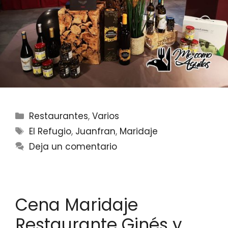
Categorías
Restaurantes
,
Varios
Etiquetas
El Refugio
,
Juanfran
,
Maridaje
Deja un comentario
Cena Maridaje
Restaurante Ginés y