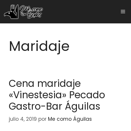
Saltar
al
Me
contenido
Maridaje
Cena maridaje
«Vinestesia» Pecado
Gastro-Bar Águilas
julio 4, 2019
por
Me como Águilas