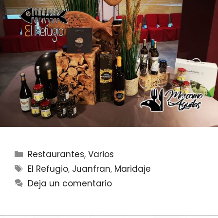
Categorías
Restaurantes
,
Varios
Etiquetas
El Refugio
,
Juanfran
,
Maridaje
Deja un comentario