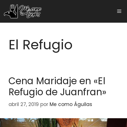
Saltar
al
Me
contenido
El Refugio
Cena Maridaje en «El
Refugio de Juanfran»
abril 27, 2019
por
Me como Águilas